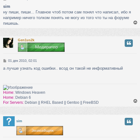
о
sim
о
ну пиши, пиши... Главное чтоб потом сам понял что написал, ибо я
б
щ
например ничего толком понять не могу из того что ты на форуме
е
пишешь.
н
и
е
Gen1us2k
у
т
ь
с
С
01 дек 2010, 02:01
о
к
а лучше узнать код ошибки.. всод он такой не информативный
о
б
щ
ч
е
н
Home:
Windows Heaven
и
Home:
Debian 6
у
е
For Servers:
Debian || RHEL Based || Gentoo || FreeBSD
у
sim
т
ь
с