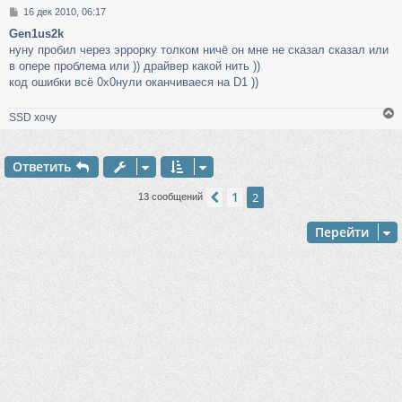
С
16 дек 2010, 06:17
к
о
Gen1us2k
о
нуну пробил через эррорку толком ничё он мне не сказал сказал или
б
ч
щ
в опере проблема или )) драйвер какой нить ))
е
код ошибки всё 0х0нули оканчиваеся на D1 ))
н
у
и
SSD хочу
е
Ответить
у
т
1
Пред.
2
13 сообщений
ь
с
Перейти
к
ч
у