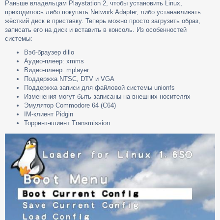
Раньше владельцам Playstation 2, чтобы установить Linux,
о
приходилось либо покупать Network Adapter, либо устанавливать
б
щ
жёсткий диск в приставку. Теперь можно просто загрузить образ,
е
записать его на диск и вставить в консоль. Из особенностей
н
системы:
и
е
Вэб-браузер dillo
Аудио-плеер: xmms
Видео-плеер: mplayer
Поддержка NTSC, DTV и VGA
Поддержка записи для файловой системы unionfs
Изменения могут быть записаны на внешних носителях
Эмулятор Commodore 64 (C64)
IM-клиент Pidgin
Торрент-клиент Transmission