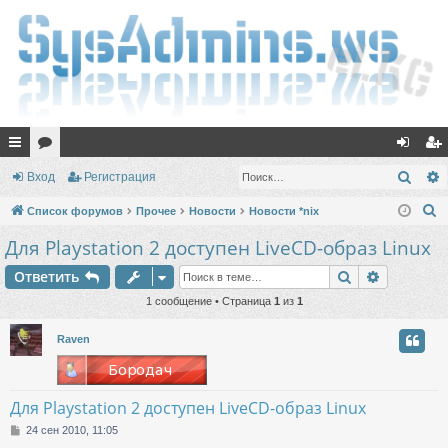
с
ор
хо
ег
Поис
Вход
Регистрация
ы
ум
д
ис
П
Список форумов
Прочее
Новости
Новости *nix
лк
ы
тр
о
Для Playstation 2 доступен LiveCD-образ Linux
и
и
ац
Поиск
Расшире
Ответить
с
ия
к
1 сообщение • Страница
1
из
1
Raven
Для Playstation 2 доступен LiveCD-образ Linux
С
24 сен 2010, 11:05
о