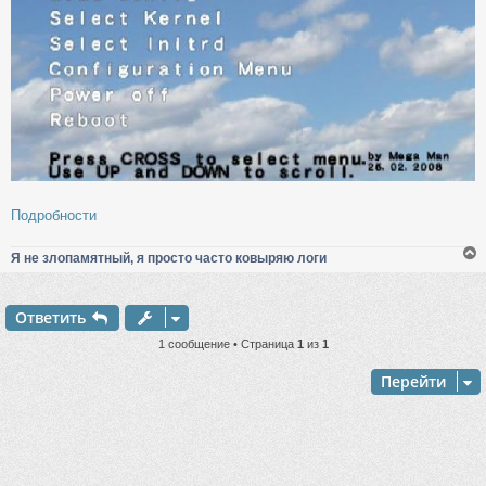
Подробности
Я не злопамятный, я просто часто ковыряю логи
Ответить
у
т
1 сообщение • Страница
1
из
1
ь
с
Перейти
к
ч