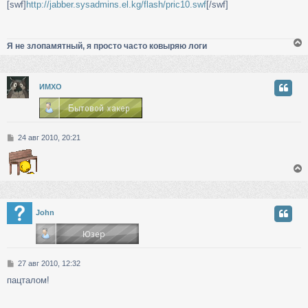
[swf]
http://jabber.sysadmins.el.kg/flash/pric10.swf
[/swf]
о
б
щ
е
Я не злопамятный, я просто часто ковыряю логи
н
и
е
у
ИМХО
т
ь
с
С
24 авг 2010, 20:21
к
о
о
б
ч
щ
е
н
у
и
у
John
е
т
ь
с
С
27 авг 2010, 12:32
к
о
пацталом!
о
б
ч
щ