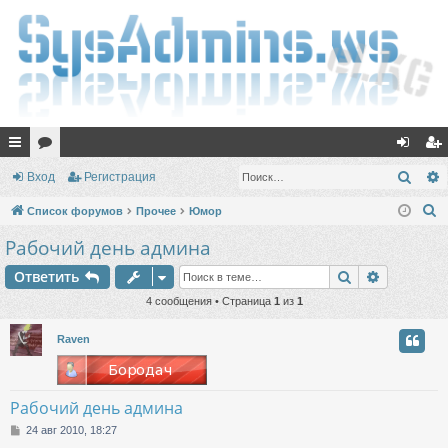
с
ор
хо
ег
Поис
Вход
Регистрация
ы
ум
д
ис
П
Список форумов
Прочее
Юмор
лк
ы
тр
о
Рабочий день админа
и
и
ац
Поиск
Расшире
Ответить
с
ия
к
4 сообщения • Страница
1
из
1
Raven
Рабочий день админа
С
24 авг 2010, 18:27
о