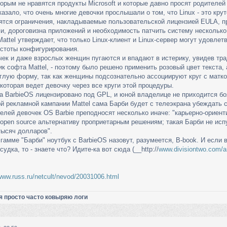
орым не нравятся продукты Microsoft и которые давно просят родителей
азало, что очень многие девочки прослышали о том, что Linux - это крут
ятся ограничения, накладываемые пользовательской лицензией EULA, 
, дороговизна приложений и необходимость патчить систему несколько р
attel утверждает, что только Linux-клиент и Linux-сервер могут удовлет
остоты конфигурирования.
ек и даже взрослых женщин пугаются и впадают в истерику, увидев тра
ик софта Mattel, - поэтому было решено применить розовый цвет текста
глую форму, так как женщины подсознательно ассоциируют круг с матко
которая ведет девочку через все круги этой процедуры.
 BarbieOS лицензировано под GPL, и юной владелице не приходится бо
й рекламной кампании Mattel сама Барби будет с телеэкрана убеждать с
телей девочек OS Barbie преподносят нескoлько иначе: "карьерно-ориен
 open source альтернативу проприетарным решениям; такая Барби не исп
тысяч долларов".
гамме "Барби" ноутбук с BarbieOS назовут, разумеется, B-book. И если 
удка, то - знаете что? Идите-ка вот сюда (__http://
www.divisiontwo.com/a
www.russ.ru/netcult/nevod/20031006.html
я просто часто ковыряю логи