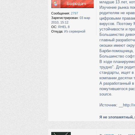
младше 13 лет, кот
е
Изучение рынка пок
родителям не нрав
Сообщения:
2797
Зарегистрирован:
03 мар
цифровыми правами
2010, 15:12
вирусов. Поэтому M
ОС:
RHEL 8
устойчивости и пр
Откуда:
Из серверной
Большинство девоч
главный разработч
окошки имеют окру
Барби-помощница, 
Большинство софта
В ходе планируемо
трудно". Для роди
стандарты, ищет в
компании десятки 
А разработанный в 
помутившегося расс
source.
Источник: __http://
Я не злопамятный, 