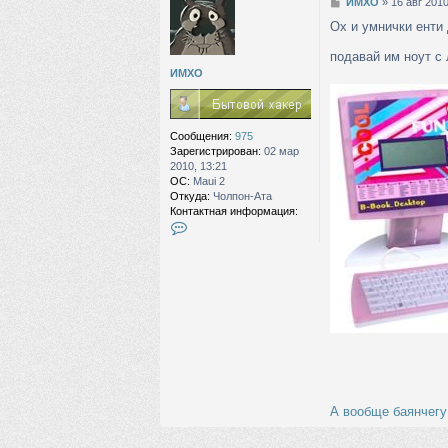
С
ИМХО
»
16 авг 2010
о
Ох и умнички енти
о
б
подавай им ноут с
щ
ИМХО
е
н
и
е
Сообщения:
975
Зарегистрирован:
02 мар
2010, 13:21
ОС:
Maui 2
Откуда:
Чолпон-Ата
Контактная информация:
К
о
н
т
а
к
т
н
а
я
и
н
ф
А вообще баянчегу
о
р