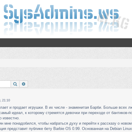
Поиск
Расширенный поиск
, 21:10
лает и продает игрушки. В их числе - знаменитая Барби. Больше всех лю
самый идеал, к которому стремятся девочки при переходе от бантиков-п
о известно.
н мне понадобился, чтобы набраться духу и перейти к рассказу о новом
ия представит публике бету Barbie OS 0.99. Основанная на Debian Linu