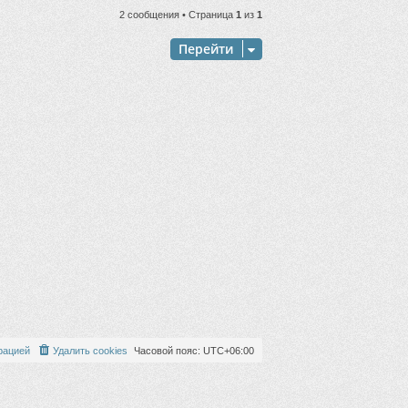
н
2 сообщения • Страница
1
из
1
у
т
Перейти
ь
с
я
к
н
а
ч
а
л
у
рацией
Удалить cookies
Часовой пояс:
UTC+06:00