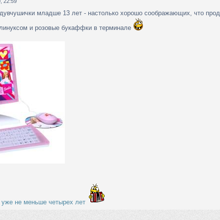
, 22:59
 дувчушички младше 13 лет - настолько хорошо соображающих, что про
 линуксом и розовые букаффки в терминале
 уже не меньше четырех лет