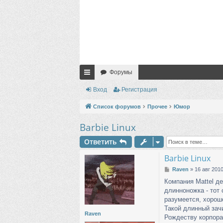
Форумы
с
Вход
Регистрация
ы
Список форумов
Прочее
Юмор
лк
Barbie Linux
и
Ответить
Barbie Linux
С
Raven
»
16 авг 2010
о
Компания Mattel де
о
длинноножка - тот 
б
щ
разумеется, хорош
е
Такой длинный зачи
н
Raven
Рождеству корпорац
и