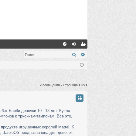
С
FA
хо
ег
Поиск
Расширенный поиск
Q
д
ис
тр
ац
2 сообщения • Страница
1
из
1
ия
бят Барби девочки 10 - 13 лет. Кукла-
омпонов к трусикам-тампонам. Все это,
 продукте игрушечных королей Mattel. К
x, BarbieOS предназначена для девочек