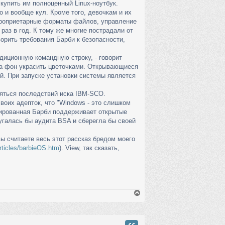
 купить им полноценный Linux-ноутбук.
о и вообще кул. Кроме того, девочкам и их
проприетарные форматы файлов, управление
аз в год. К тому же многие пострадали от
ворить требования Барби к безопасности,
диционную командную строку, - говорит
, а фон украсить цветочками. Открывающиеся
й. При запуске установки системы является
яться последствий иска IBM-SCO.
воих адепток, что "Windows - это слишком
тированная Барби поддерживает открытые
угалась бы аудита BSA и сберегла бы своей
вы считаете весь этот рассказ бредом моего
rticles/barbieOS.htm
). View, так сказать,
В
е
р
н
у