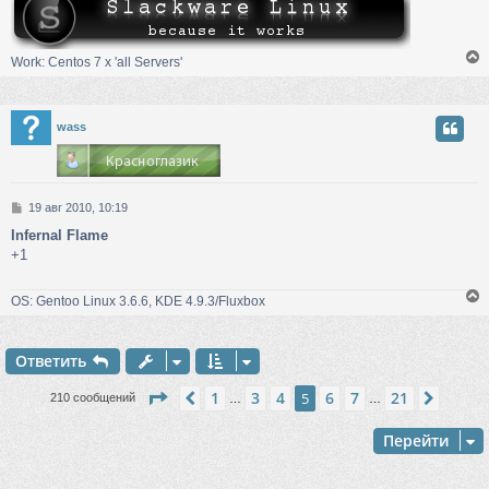
е
у
Work: Centos 7 х 'all Servers'
у
wass
т
ь
с
С
19 авг 2010, 10:19
к
о
Infernal Flame
о
+1
б
ч
щ
е
OS: Gentoo Linux 3.6.6, KDE 4.9.3/Fluxbox
н
у
и
е
Ответить
у
т
Страница
5
из
21
1
3
4
6
7
21
Пред.
5
След.
210 сообщений
…
…
ь
с
Перейти
к