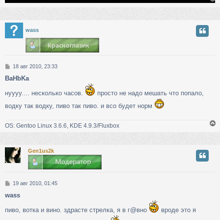
у
wass
т
ь
с
С
18 авг 2010, 23:33
к
о
BaHbKa
о
б
ч
нуууу.... несколько часов.
просто не надо мешать что попало,
щ
е
водку так водку, пиво так пиво. и всо будет норм
н
у
и
е
OS: Gentoo Linux 3.6.6, KDE 4.9.3/Fluxbox
Gen1us2k
у
т
ь
с
С
19 авг 2010, 01:45
о
к
wass
о
б
пиво, вотка и вино. здрасте стрелка, я в г@вно
вроде это я
щ
ч
е