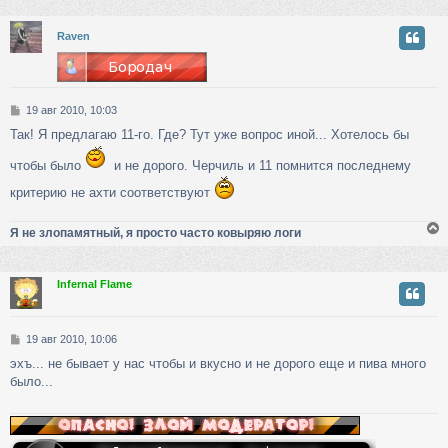
у
Raven
т
ь
с
С
19 авг 2010, 10:03
к
о
Так! Я предлагаю 11-го. Где? Тут уже вопрос иной... Хотелось бы
о
б
ч
чтобы было
и не дорого. Черчиль и 11 помнится последнему
щ
е
критерию не ахти соответствуют
н
у
и
е
Я не злопамятный, я просто часто ковыряю логи
Infernal Flame
у
т
ь
С
19 авг 2010, 10:06
с
о
эхъ... не бывает у нас чтобы и вкусно и не дорого еще и пива много
о
к
было...
б
щ
е
ч
н
и