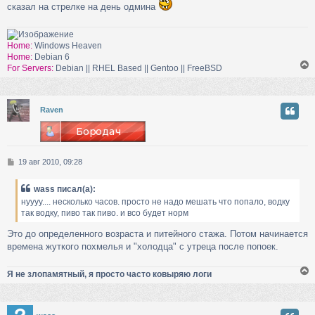
сказал на стрелке на день одмина
н
и
у
е
Home:
Windows Heaven
Home:
Debian 6
For Servers:
Debian || RHEL Based || Gentoo || FreeBSD
у
Raven
т
ь
с
С
19 авг 2010, 09:28
к
о
о
wass писал(а):
б
ч
нуууу.... несколько часов. просто не надо мешать что попало, водку
щ
так водку, пиво так пиво. и всо будет норм
е
н
Это до определенного возраста и питейного стажа. Потом начинается
у
и
времена жуткого похмелья и "холодца" с утреца после попоек.
е
Я не злопамятный, я просто часто ковыряю логи