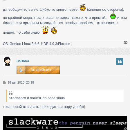
о
о
да вобщем-то вы не шибко-то много пьете!
(мнение со стороны).
б
щ
по крайней мере, я за 2 раза не видел такого, что прям о!...
и тем
е
более, еси организм молодой, нет особых проблем - отоспался и
н
и
пошёл. по себе знаю
е
OS: Gentoo Linux 3.6.6, KDE 4.9.3/Fluxbox
у
BaHbKa
т
ь
с
С
18 авг 2010, 23:18
к
о
о
б
отоспался и пошёл. по себе знаю
ч
щ
е
тока порой отсыпать приходиться пару дней)))
н
у
и
е