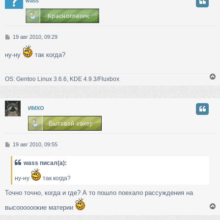
у
wass
т
ь
с
С
19 авг 2010, 09:29
к
о
о
ну-ну
так когда?
б
ч
щ
е
OS: Gentoo Linux 3.6.6, KDE 4.9.3/Fluxbox
н
у
и
е
у
ИМХО
т
ь
с
С
19 авг 2010, 09:55
к
о
о
wass писал(а):
б
ч
щ
ну-ну
так когда?
е
н
Точно точно, когда и где? А то пошло поехало рассуждения на
у
и
е
высоооооокие материи