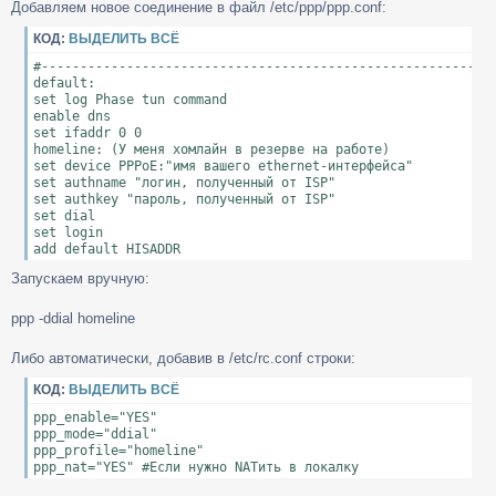
Добавляем новое соединение в файл /etc/ppp/ppp.conf:
о
б
КОД:
ВЫДЕЛИТЬ ВСЁ
щ
е
#-----------------------------------------------------------
н
default:

и
set log Phase tun command

е
enable dns

set ifaddr 0 0

homeline: (У меня хомлайн в резерве на работе)

set device PPPoE:"имя вашего ethernet-интерфейса"

set authname "логин, полученный от ISP"

set authkey "пароль, полученный от ISP"

set dial

set login

add default HISADDR
Запускаем вручную:
ppp -ddial homeline
Либо автоматически, добавив в /etc/rc.conf строки:
КОД:
ВЫДЕЛИТЬ ВСЁ
ppp_enable="YES"

ppp_mode="ddial"

ppp_profile="homeline"

ppp_nat="YES" #Если нужно NATить в локалку