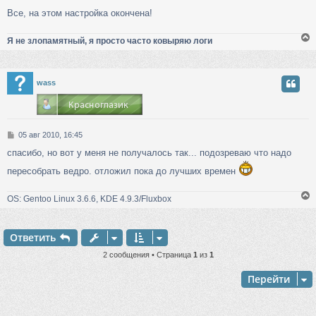
Все, на этом настройка окончена!
Я не злопамятный, я просто часто ковыряю логи
у
wass
т
ь
с
С
05 авг 2010, 16:45
к
о
спасибо, но вот у меня не получалось так... подозреваю что надо
о
б
пересобрать ведро. отложил пока до лучших времен
ч
щ
е
н
OS: Gentoo Linux 3.6.6, KDE 4.9.3/Fluxbox
у
и
е
Ответить
у
т
2 сообщения • Страница
1
из
1
ь
с
Перейти
к