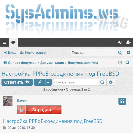
с
ор
хо
ег
Поис
Вход
Регистрация
ы
ум
д
ис
П
Список форумов
Документация
Документация *nix
лк
ы
тр
о
Настройка PPPoE-соединения под FreeBSD
и
и
ац
Поиск
Расшире
Ответить
с
ия
к
2 сообщения • Страница
1
из
1
Raven
Настройка PPPoE-соединения под FreeBSD
С
02 авг 2010, 16:30
о