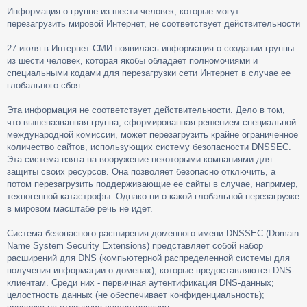
о
Информация о группе из шести человек, которые могут
о
перезагрузить мировой Интернет, не соответствует действительности
б
щ
е
27 июля в Интернет-СМИ появилась информация о создании группы
н
из шести человек, которая якобы обладает полномочиями и
и
специальными кодами для перезагрузки сети Интернет в случае ее
е
глобального сбоя.
Эта информация не соответствует действительности. Дело в том,
что вышеназванная группа, сформированная решением специальной
международной комиссии, может перезагрузить крайне ограниченное
количество сайтов, использующих систему безопасности DNSSEC.
Эта система взята на вооружение некоторыми компаниями для
защиты своих ресурсов. Она позволяет безопасно отключить, а
потом перезагрузить поддерживающие ее сайты в случае, например,
техногенной катастрофы. Однако ни о какой глобальной перезагрузке
в мировом масштабе речь не идет.
Система безопасного расширения доменного имени DNSSEC (Domain
Name System Security Extensions) представляет собой набор
расширений для DNS (компьютерной распределенной системы для
получения информации о доменах), которые предоставляются DNS-
клиентам. Среди них - первичная аутентификация DNS-данных;
целостность данных (не обеспечивает конфиденциальность);