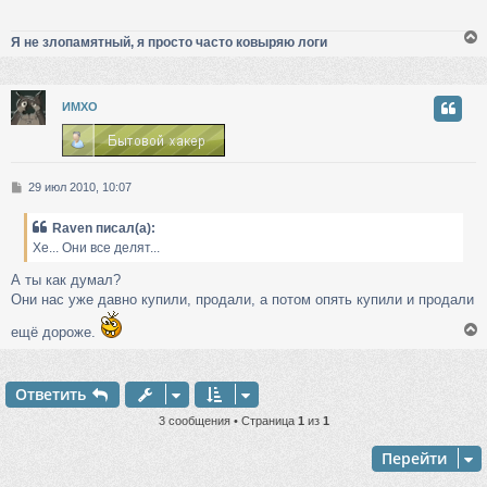
ч
щ
е
Я не злопамятный, я просто часто ковыряю логи
н
у
и
е
у
ИМХО
т
ь
с
С
29 июл 2010, 10:07
к
о
о
Raven писал(а):
б
ч
Хе... Они все делят...
щ
е
А ты как думал?
н
у
Они нас уже давно купили, продали, а потом опять купили и продали
и
е
ещё дороже.
Ответить
у
т
3 сообщения • Страница
1
из
1
ь
с
Перейти
к