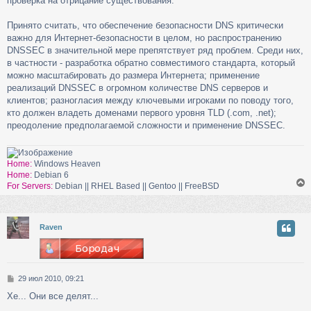
проверка на отрицание существования.
Принято считать, что обеспечение безопасности DNS критически
важно для Интернет-безопасности в целом, но распространению
DNSSEC в значительной мере препятствует ряд проблем. Среди них,
в частности - разработка обратно совместимого стандарта, который
можно масштабировать до размера Интернета; применение
реализаций DNSSEC в огромном количестве DNS серверов и
клиентов; разногласия между ключевыми игроками по поводу того,
кто должен владеть доменами первого уровня TLD (.com, .net);
преодоление предполагаемой сложности и применение DNSSEC.
Home:
Windows Heaven
Home:
Debian 6
For Servers:
Debian || RHEL Based || Gentoo || FreeBSD
у
Raven
т
ь
с
С
29 июл 2010, 09:21
к
о
Хе... Они все делят...
о
б