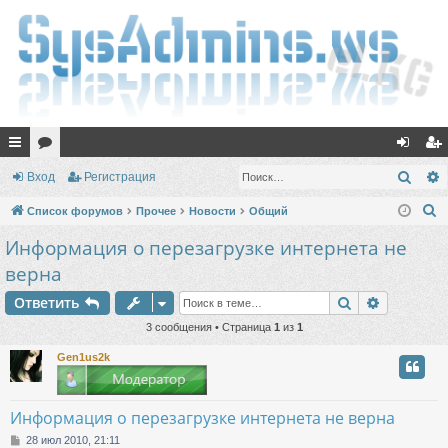
с
ор
хо
ег
Поис
Вход
Регистрация
ы
ум
д
ис
П
Список форумов
Прочее
Новости
Общий
лк
ы
тр
о
Информация о перезагрузке интернета не
и
и
ац
верна
с
ия
Поиск
Расшире
к
Ответить
3 сообщения • Страница
1
из
1
Gen1us2k
Информация о перезагрузке интернета не верна
С
28 июл 2010, 21:11