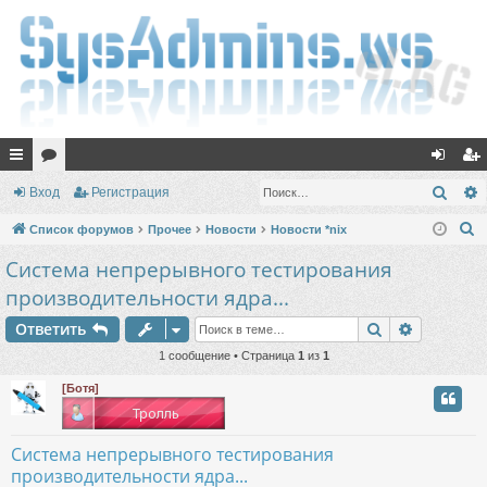
с
ор
хо
ег
Поис
Вход
Регистрация
ы
ум
д
ис
П
Список форумов
Прочее
Новости
Новости *nix
лк
ы
тр
о
Система непрерывного тестирования
и
и
ац
производительности ядра...
с
ия
Поиск
Расшире
к
Ответить
1 сообщение • Страница
1
из
1
[Ботя]
Система непрерывного тестирования
производительности ядра...