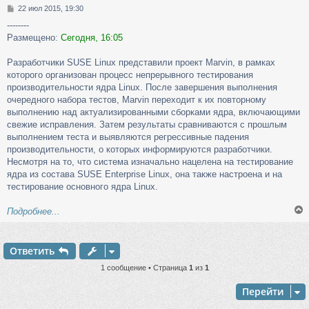
С
22 июл 2015, 19:30
о
--------
о
Размещено:
Сегодня, 16:05
б
щ
е
Разработчики SUSE Linux представили проект Marvin, в рамках
н
которого организован процесс непрерывного тестирования
и
производительности ядра Linux. После завершения выполнения
е
очередного набора тестов, Marvin переходит к их повторному
выполнению над актуализированными сборками ядра, включающими
свежие исправления. Затем результаты сравниваются с прошлым
выполнением теста и выявляются регрессивные падения
производительности, о которых информируются разработчики.
Несмотря на то, что система изначально нацелена на тестирование
ядра из состава SUSE Enterprise Linux, она также настроена и на
тестирование основного ядра Linux.
Подробнее...
Ответить
у
т
1 сообщение • Страница
1
из
1
ь
с
Перейти