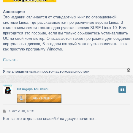
Аннотация:
Это издании отличается от стандартных книг по операционной
системе Linux, где рассказывается про различные версии Linux. В
книге описывается только одна русская версия SUSE Linux 10. Вам
пригодится это пособие, если вы только собираетесь устанавливать
ОС на свой компьютер. Описываются также программы для создание
виртуальных дисков, благодаря который можно устанавливать Linux
как простую программу Windows.
Скачать
Я не злопамятный, я просто часто ковыряю логи
у
Hitsugaya Toushirou
т
ь
с
С
09 окт 2010, 18:31
к
о
Вот за это отдельное спасибо! на досуге почитаю....
о
б
ч
щ