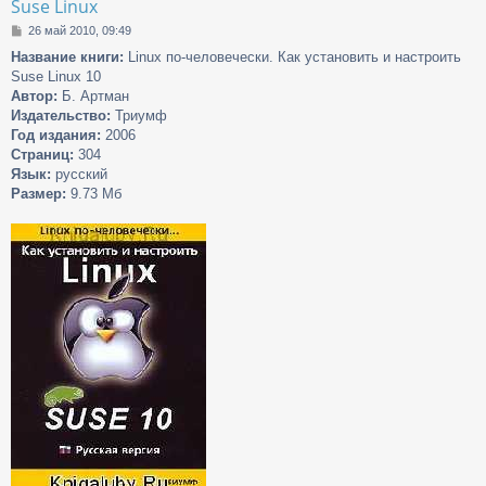
Suse Linux
С
26 май 2010, 09:49
о
Название книги:
Linux по-человечески. Как установить и настроить
о
Suse Linux 10
б
щ
Автор:
Б. Артман
е
Издательство:
Триумф
н
Год издания:
2006
и
Страниц:
304
е
Язык:
русский
Размер:
9.73 Мб