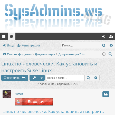
с
ор
хо
ег
Поис
Вход
Регистрация
ы
ум
д
ис
П
Список форумов
Документация
Документация *nix
лк
ы
тр
о
Linux по-человечески. Как установить и
и
и
ац
настроить Suse Linux
с
ия
Поиск
Расшире
к
Ответить
2 сообщения • Страница
1
из
1
Raven
Linux по-человечески. Как установить и настроить