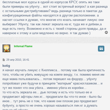
бесплатные мол курсы в одной из корпусов КРСУ, опять же таки
б
ч
щ
были примеры на убунту... вот стоит встречный вопрос! а кая разница
е
с остальными дистрибутивами? ведь разница только в пакетах да
н
конфигурационные файлы находятся в другом расположении. а
у
и
насчет ссылки я думаю, что многие кто юзать начинает линукс они
е
выбирают Убунту, так как лежат зеркала на кг, туда же и дебиан,а
еще есть генту. Возможно и есть с твоей стороны доля правды, да и
наверное к этому и шли медленно но верно. я так думаю )
Infernal Flame
у
т
ь
С
29 апр 2010, 16:41
с
о
kotig
о
к
я начал изучать линукс с Кноппикса... потому как была критичность
б
щ
того, чтобы не убить живущую на компе венду, т.к. помимо меня им
е
еще мама пользовалась... потом перешел на федору... убунту
ч
н
попробовал уже будучи в принципе "матерым" красноглазиком... и
и
тут же понял что она убога... именно убога из коробки...
е
у
то что есть зеркала ее... дык потому и есть что только ее и
продвигают афторы лин.кг... продвигали бы что-то иное - было бы
иное... тут речь не о том, что какие они плохие раз продвигают
бубунту, а просто не очень хорошо называться лин.кг а думать
только об убунту...