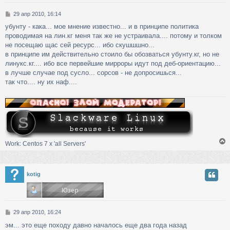
ь
С
29 апр 2010, 16:14
с
о
убунту - кака... мое мнение известно... и в принципе политика
о
к
проводимая на лин.кг меня так же не устраивала.... потому и толком
б
щ
не посещаю щас сей ресурс... ибо скушшшно...
е
в принципе им действительно стоило бы обозваться убунту.кг, но не
ч
н
линукс.кг.... ибо все первейшие мирроры идут под деб-ориентацию...
и
в лучше случае под сусло... сорсов - не допросишься...
е
у
так что.... ну их наф....
Work: Centos 7 х 'all Servers'
у
kotig
т
ь
с
С
29 апр 2010, 16:24
к
о
эм... это еще походу давно началось еще два года назад
о