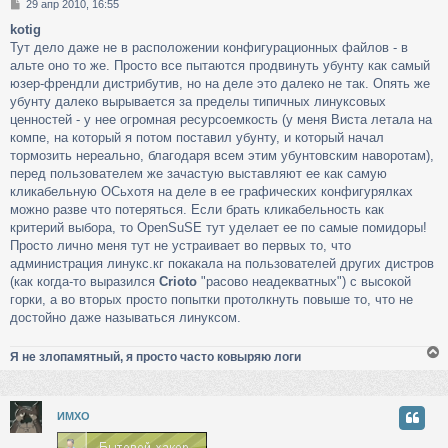
С
29 апр 2010, 16:55
к
о
kotig
о
Тут дело даже не в расположении конфигурационных файлов - в
б
ч
щ
альте оно то же. Просто все пытаются продвинуть убунту как самый
е
юзер-френдли дистрибутив, но на деле это далеко не так. Опять же
н
убунту далеко вырывается за пределы типичных линуксовых
у
и
ценностей - у нее огромная ресурсоемкость (у меня Виста летала на
е
компе, на который я потом поставил убунту, и который начал
тормозить нереально, благодаря всем этим убунтовским наворотам),
перед пользователем же зачастую выставляют ее как самую
кликабельную ОСьхотя на деле в ее графических конфигурялках
можно разве что потеряться. Если брать кликабельность как
критерий выбора, то OpenSuSE тут уделает ее по самые помидоры!
Просто лично меня тут не устраивает во первых то, что
администрация линукс.кг покакала на пользователей других дистров
(как когда-то выразился
Crioto
"расово неадекватных") c высокой
горки, а во вторых просто попытки протолкнуть повыше то, что не
достойно даже называться линуксом.
Я не злопамятный, я просто часто ковыряю логи
у
ИМХО
т