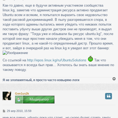
о
Как-то давно, еще в будучи активным участником сообщества
о
linux.kg, заметив что администрация ресурса активно продвигает
б
щ
Ubuntu всем и всяким, я попытался выразить свое недовольство
е
такой расовой дискриминацией. В пылу разгоревшегося спора, в
н
ходе которого админы пытались меня убедить что никаких попыток
и
поставить убунту выше других дистров они не производят, я выдал
е
им такую фразу: "Тогда уже и обзывали бы ресурс ubuntu.kg", после
которой они еще яростнее начали убеждать меня в том, что они
продвигают linux, а не какой-то определенный дистр. Прошло время,
и вот, зайдя в очередной раз на linux.kg я увидел вот этот баннер:
Со ссылкой на
http://epos.linux.kg/ru/UbuntuSolutions
Так что
оказывается я всегда был прав... Хотелось бы знать ваше мнение по
такому поводу.
Я не злопамятный, я просто часто ковыряю логи
Gen1us2k
у
т
ь
с
С
29 апр 2010, 15:59
о
к
мне все равно. убунту пока что стоит.. но скоро будет стоять генту