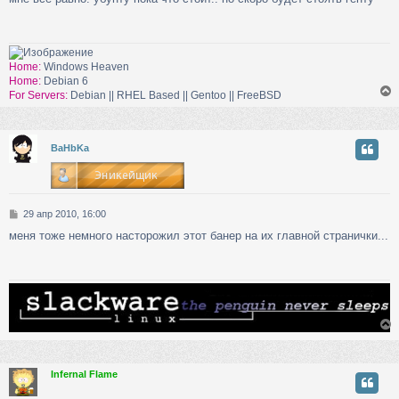
о
б
щ
ч
е
н
Home:
Windows Heaven
и
Home:
Debian 6
у
е
For Servers:
Debian || RHEL Based || Gentoo || FreeBSD
у
BaHbKa
т
ь
с
С
29 апр 2010, 16:00
к
о
меня тоже немного насторожил этот банер на их главной странички...
о
б
ч
щ
е
н
у
и
е
Infernal Flame
у
т