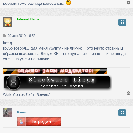
юзером тоже разница колосальна
н
у
и
е
Infernal Flame
у
т
ь
С
29 апр 2010, 16:52
с
о
kotig
о
к
грубо говоря... для меня убунту - не линукс... это нечто странным
б
щ
образом похожее на ЛинуксХР... кто щупал его - знает... и не винда
е
уже... но уже и не линукс
ч
н
и
е
у
Work: Centos 7 х 'all Servers'
у
Raven
т
ь
с