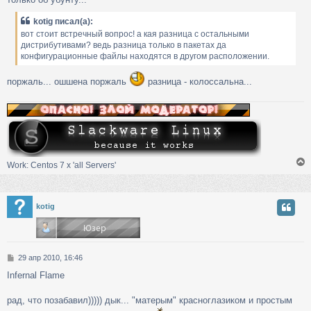
kotig писал(а):
вот стоит встречный вопрос! а кая разница с остальными
дистрибутивами? ведь разница только в пакетах да
конфигурационные файлы находятся в другом расположении.
поржаль... ошшена поржаль
разница - колоссальна...
Work: Centos 7 х 'all Servers'
у
kotig
т
ь
с
С
29 апр 2010, 16:46
к
о
Infernal Flame
о
б
ч
щ
рад, что позабавил))))) дык... "матерым" красноглазиком и простым
е