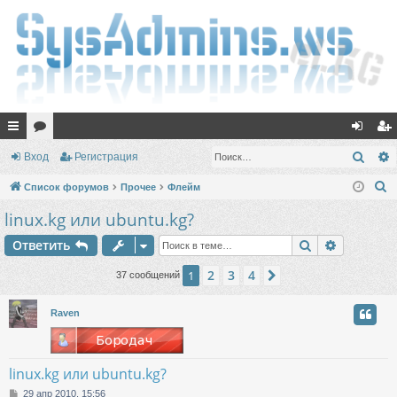
с
ор
хо
ег
Поис
Вход
Регистрация
ы
ум
д
ис
П
Список форумов
Прочее
Флейм
лк
ы
тр
о
linux.kg или ubuntu.kg?
и
и
ац
Поиск
Расшире
Ответить
с
ия
к
2
3
4
1
След.
37 сообщений
Raven
linux.kg или ubuntu.kg?
С
29 апр 2010, 15:56