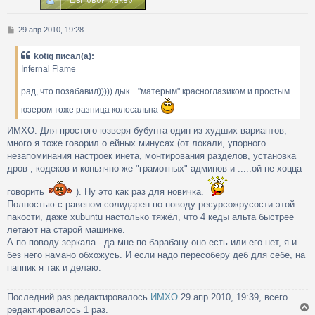
ь
с
С
29 апр 2010, 19:28
к
о
о
kotig писал(а):
б
ч
Infernal Flame
щ
е
рад, что позабавил))))) дык... "матерым" красноглазиком и простым
н
у
и
юзером тоже разница колосальна
е
ИМХО: Для простого юзверя бубунта один из худших вариантов,
много я тоже говорил о ейных минусах (от локали, упорного
незапоминания настроек инета, монтирования разделов, установка
дров , кодеков и коньячно же "грамотных" админов и .....ой не хоцца
говорить
). Ну это как раз для новичка.
Полностью с равеном солидарен по поводу ресурсожрусости этой
пакости, даже xubuntu настолько тяжёл, что 4 кеды альта быстрее
летают на старой машинке.
А по поводу зеркала - да мне по барабану оно есть или его нет, я и
без него намано обхожусь. И если надо пересоберу деб для себе, на
паппик я так и делаю.
Последний раз редактировалось
ИМХО
29 апр 2010, 19:39, всего
редактировалось 1 раз.