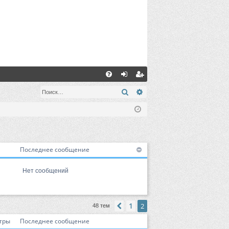
С
FA
хо
ег
Поиск
Расширенный поиск
Q
д
ис
тр
ац
Последнее сообщение
ия
Нет сообщений
1
Пред.
2
48 тем
тры
Последнее сообщение