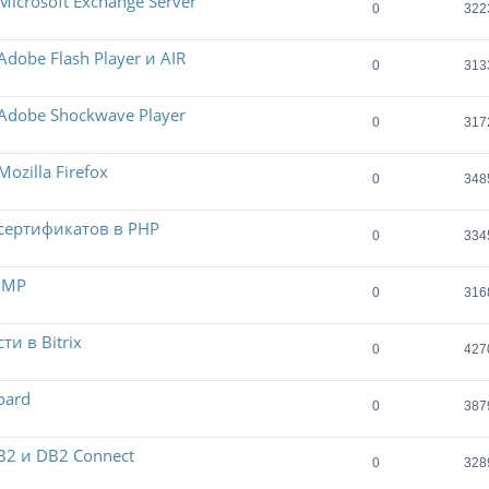
crosoft Exchange Server
0
322
obe Flash Player и AIR
0
313
dobe Shockwave Player
0
317
zilla Firefox
0
348
 сертификатов в PHP
0
334
NMP
0
316
и в Bitrix
0
427
oard
0
387
B2 и DB2 Connect
0
328