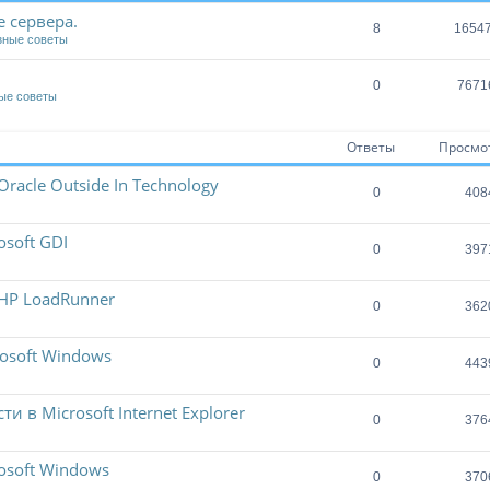
 сервера.
8
1654
зные советы
0
7671
ые советы
Ответы
Просмо
acle Outside In Technology
0
408
soft GDI
0
397
HP LoadRunner
0
362
osoft Windows
0
443
 в Microsoft Internet Explorer
0
376
osoft Windows
0
370