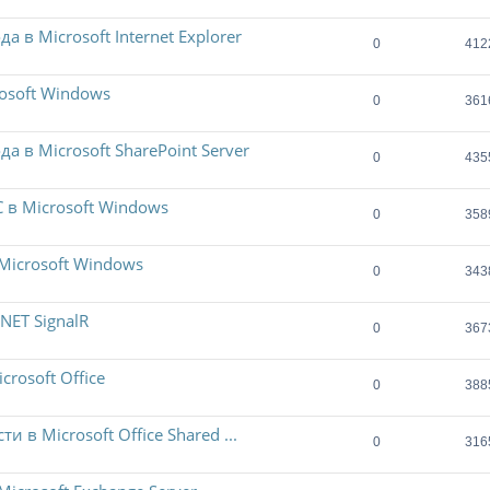
в Microsoft Internet Explorer
0
412
osoft Windows
0
361
 в Microsoft SharePoint Server
0
435
в Microsoft Windows
0
358
icrosoft Windows
0
343
NET SignalR
0
367
rosoft Office
0
388
в Microsoft Office Shared ...
0
316