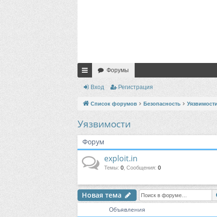
Форумы
с
Вход
Регистрация
ы
Список форумов
Безопасность
Уязвимост
лк
Уязвимости
и
Форум
exploit.in
Темы
:
0
,
Сообщения
:
0
Новая тема
Объявления