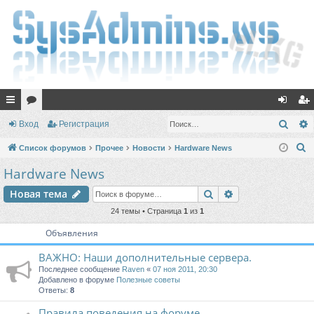
с
ор
хо
ег
Поис
Вход
Регистрация
ы
ум
д
ис
П
Список форумов
Прочее
Новости
Hardware News
лк
ы
тр
о
Hardware News
и
и
ац
Поиск
Расширенный п
Новая тема
с
ия
к
24 темы • Страница
1
из
1
Объявления
ВАЖНО: Наши дополнительные сервера.
Последнее сообщение
Raven
«
07 ноя 2011, 20:30
Добавлено в форуме
Полезные советы
Ответы:
8
Правила поведения на форуме