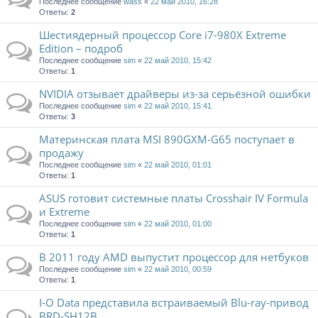
Последнее сообщение
wass
«
22 май 2010, 16:28
Ответы:
2
Шестиядерный процессор Core i7-980X Extreme
Edition – подроб
Последнее сообщение
sim
«
22 май 2010, 15:42
Ответы:
1
NVIDIA отзывает драйверы из-за серьёзной ошибки
Последнее сообщение
sim
«
22 май 2010, 15:41
Ответы:
3
Материнская плата MSI 890GXM-G65 поступает в
продажу
Последнее сообщение
sim
«
22 май 2010, 01:01
Ответы:
1
ASUS готовит системные платы Crosshair IV Formula
и Extreme
Последнее сообщение
sim
«
22 май 2010, 01:00
Ответы:
1
В 2011 году AMD выпустит процессор для нетбуков
Последнее сообщение
sim
«
22 май 2010, 00:59
Ответы:
1
I-O Data представила встраиваемый Blu-ray-привод
BRD-SH12B