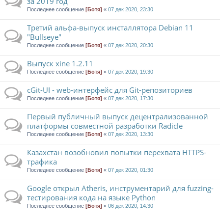
за 2019 год
Последнее сообщение
[Ботя]
«
07 дек 2020, 23:30
Третий альфа-выпуск инсталлятора Debian 11
"Bullseye"
Последнее сообщение
[Ботя]
«
07 дек 2020, 20:30
Выпуск xine 1.2.11
Последнее сообщение
[Ботя]
«
07 дек 2020, 19:30
cGit-UI - web-интерфейс для Git-репозиториев
Последнее сообщение
[Ботя]
«
07 дек 2020, 17:30
Первый публичный выпуск децентрализованной
платформы совместной разработки Radicle
Последнее сообщение
[Ботя]
«
07 дек 2020, 13:30
Казахстан возобновил попытки перехвата HTTPS-
трафика
Последнее сообщение
[Ботя]
«
07 дек 2020, 01:30
Google открыл Atheris, инструментарий для fuzzing-
тестирования кода на языке Python
Последнее сообщение
[Ботя]
«
06 дек 2020, 14:30