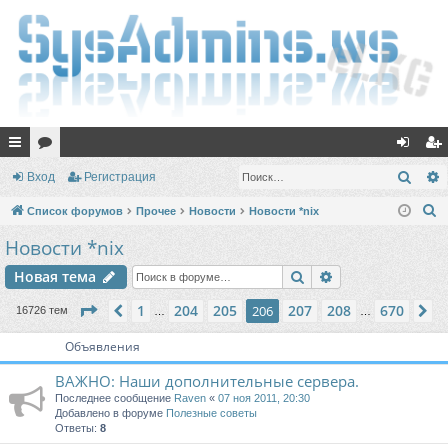
с
ор
хо
ег
Поис
Вход
Регистрация
ы
ум
д
ис
П
Список форумов
Прочее
Новости
Новости *nix
лк
ы
тр
о
Новости *nix
и
и
ац
Поиск
Расширенный п
Новая тема
с
ия
к
Страница
206
из
670
1
204
205
207
208
670
Пред.
206
С
16726 тем
…
…
Объявления
ВАЖНО: Наши дополнительные сервера.
Последнее сообщение
Raven
«
07 ноя 2011, 20:30
Добавлено в форуме
Полезные советы
Ответы:
8