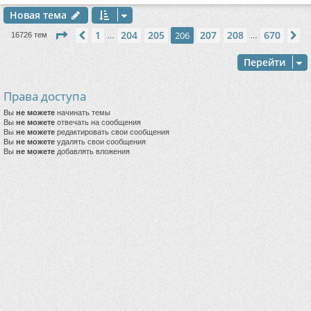
Новая тема
Страница
206
из
670
1
204
205
207
208
670
Пред.
206
С
16726 тем
…
…
Перейти
Права доступа
Вы
не можете
начинать темы
Вы
не можете
отвечать на сообщения
Вы
не можете
редактировать свои сообщения
Вы
не можете
удалять свои сообщения
Вы
не можете
добавлять вложения