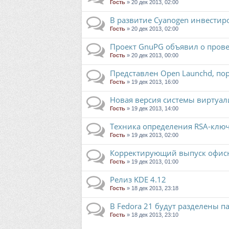
Гость
» 20 дек 2013, 02:00
В развитие Cyanogen инвестир
Гость
» 20 дек 2013, 02:00
Проект GnuPG объявил о пров
Гость
» 20 дек 2013, 00:00
Представлен Open Launchd, пор
Гость
» 19 дек 2013, 16:00
Новая версия системы виртуали
Гость
» 19 дек 2013, 14:00
Техника определения RSA-ключ
Гость
» 19 дек 2013, 02:00
Корректирующий выпуск офисног
Гость
» 19 дек 2013, 01:00
Релиз KDE 4.12
Гость
» 18 дек 2013, 23:18
В Fedora 21 будут разделены па
Гость
» 18 дек 2013, 23:10