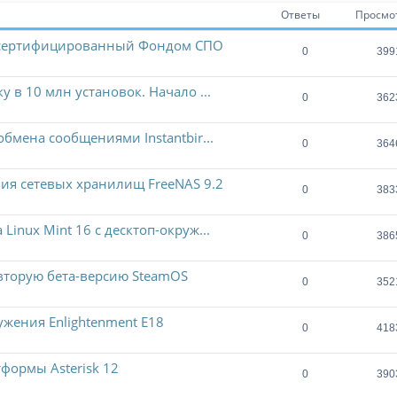
Ответы
Просмо
, сертифицированный Фондом СПО
0
399
 в 10 млн установок. Начало ...
0
362
бмена сообщениями Instantbir...
0
364
ния сетевых хранилищ FreeNAS 9.2
0
383
inux Mint 16 с десктоп-окруж...
0
386
вторую бета-версию SteamOS
0
352
ужения Enlightenment E18
0
418
формы Asterisk 12
0
390