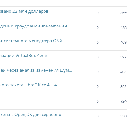
овано 22 млн долларов
0
365
едении краудфандинг-кампании
0
425
т системного менеджера OS X ...
0
408
зации VirtualBox 4.3.6
0
397
ей через анализ изменения шум...
0
403
о пакета LibreOffice 4.1.4
0
392
0
724
кеты с OpenJDK для серверно...
0
336