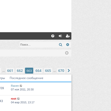
С
FA
хо
ег
Поиск
Расширенный поиск
Q
д
ис
тр
ац
ица
663
из
670
661
662
664
665
670
ред.
663
След.
…
…
ия
тры
Последнее сообщение
Raven
709
07 ноя 2011, 20:30
root
43
04 мар 2010, 13:17