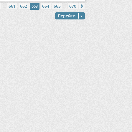
ица
663
из
670
661
662
664
665
670
ред.
663
След.
…
…
Перейти