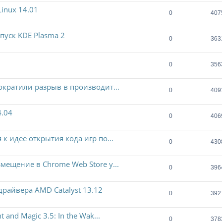
inux 14.01
0
407
уск KDE Plasma 2
0
363
0
356
ократили разрыв в производит...
0
409
4.04
0
406
к идее открытия кода игр по...
0
430
мещение в Chrome Web Store у...
0
396
райвера AMD Catalyst 13.12
0
392
and Magic 3.5: In the Wak...
0
378