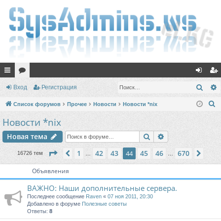
с
ор
хо
ег
Поис
Вход
Регистрация
ы
ум
д
ис
П
Список форумов
Прочее
Новости
Новости *nix
лк
ы
тр
о
Новости *nix
и
и
ац
Поиск
Расширенный п
Новая тема
с
ия
к
Страница
44
из
670
1
42
43
45
46
670
Пред.
44
След
16726 тем
…
…
Объявления
ВАЖНО: Наши дополнительные сервера.
Последнее сообщение
Raven
«
07 ноя 2011, 20:30
Добавлено в форуме
Полезные советы
Ответы:
8