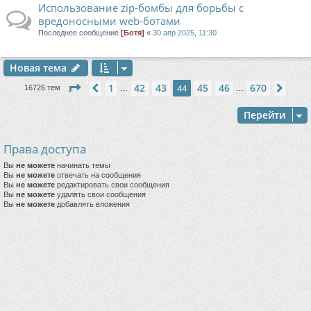
Использование zip-бомбы для борьбы с
вредоносными web-ботами
Последнее сообщение
[Ботя]
«
30 апр 2025, 11:30
Новая тема
Страница
44
из
670
1
42
43
45
46
670
Пред.
44
След
16726 тем
…
…
Перейти
Права доступа
Вы
не можете
начинать темы
Вы
не можете
отвечать на сообщения
Вы
не можете
редактировать свои сообщения
Вы
не можете
удалять свои сообщения
Вы
не можете
добавлять вложения