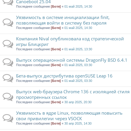
Canoeboot 25.04
Последнее сообщение
[Ботя]
«
01 май 2025, 14:30
Уязвимость в системе инициализации finit,
позволяющая войти в систему без пароля
Последнее сообщение
[Ботя]
«
01 май 2025, 14:30
Компания Nival опубликовала код стратегической
игры Блицкриг
Последнее сообщение
[Ботя]
«
01 май 2025, 13:30
Выпуск операционной системы DragonFly BSD 6.4.1
Последнее сообщение
[Ботя]
«
01 май 2025, 03:30
Бета-выпуск дистрибутива openSUSE Leap 16
Последнее сообщение
[Ботя]
«
01 май 2025, 03:30
Выпуск web-браузера Chrome 136 с изоляцией стиля
просмотренных ссылок
Последнее сообщение
[Ботя]
«
30 апр 2025, 20:30
Уязвимость в ядре Linux, позволяющая повысить
свои привилегии через VSOCK
Последнее сообщение
[Ботя]
«
30 апр 2025, 14:30