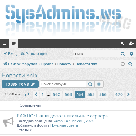
с
ор
хо
ег
Поис
Вход
Регистрация
ы
ум
д
ис
П
Список форумов
Прочее
Новости
Новости *nix
лк
ы
тр
о
Новости *nix
и
и
ац
Поиск
Расширенный п
Новая тема
с
ия
к
Страница
564
из
670
1
562
563
565
566
670
Пред.
564
С
16726 тем
…
…
Объявления
ВАЖНО: Наши дополнительные сервера.
Последнее сообщение
Raven
«
07 ноя 2011, 20:30
Добавлено в форуме
Полезные советы
Ответы:
8