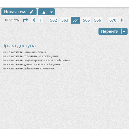
Новая тема
Страница
564
из
670
1
562
563
565
566
670
Пред.
564
С
16726 тем
…
…
Перейти
Права доступа
Вы
не можете
начинать темы
Вы
не можете
отвечать на сообщения
Вы
не можете
редактировать свои сообщения
Вы
не можете
удалять свои сообщения
Вы
не можете
добавлять вложения