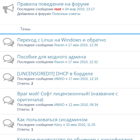
Правила поведения на форуме
Последнее сообщение
root
«
04 мар 2010, 13:17
Добавлено в форуме
Полезные советы
Темы
Переход с Linux на Windows и обратно
Последнее сообщение
Raven
«
17 июн 2010, 12:39
Пособие для модного админа
Последнее сообщение
Raven
«
17 июн 2010, 12:32
[UNCENSORED!!!] DHCP в борделе
Последнее сообщение
ИМХО
«
17 июн 2010, 12:15
Ответы:
2
Враг мой! Софт лицензионный! (название с
оригинала)
Последнее сообщение
ИМХО
«
12 июн 2010, 09:34
Ответы:
3
Как пользоваться сисадмином
Последнее сообщение
Kiory
«
10 июн 2010, 11:25
Ответы:
1
Краткое руководство по общению с никсофилами