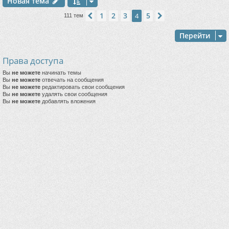
Новая тема
1
2
3
5
Пред.
4
След.
111 тем
Перейти
Права доступа
Вы
не можете
начинать темы
Вы
не можете
отвечать на сообщения
Вы
не можете
редактировать свои сообщения
Вы
не можете
удалять свои сообщения
Вы
не можете
добавлять вложения